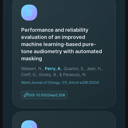
Performance and reliability
evaluation of an improved
machine learning-based pure-
tone audiometry with automated
masking
Wallaert, N.,
Perry, A.
, Quarino, S., Jean, H.,
Creff, G., Godey, B., & Paraouty, N.
World Journal of Otology, 1(1), Article e208 (2024)
DOI: 10.1002/wjo2.208